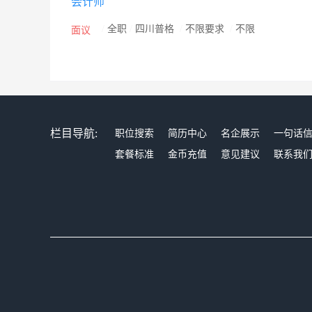
会计师
/
全职
/
四川普格
/
不限要求
/
不限
面议
栏目导航:
职位搜索
简历中心
名企展示
一句话
套餐标准
金币充值
意见建议
联系我