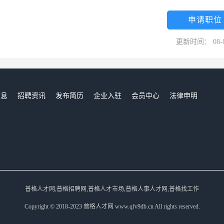
申请职位
更新时间： 08-
信息
招聘资讯
发布简历
企业入驻
会员中心
法律申明
们
普格人才网,普格招聘网,普格人才市场,普格人事人才网,普格找工作
Copyright © 2018-2023 普格人才网 www.qfv9db.cn All rights reserved.